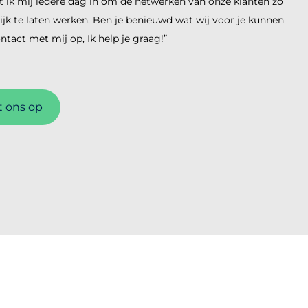
t ik mij iedere dag in om de netwerken van onze klanten zo
ijk te laten werken. Ben je benieuwd wat wij voor je kunnen
act met mij op, Ik help je graag!”
 ons op