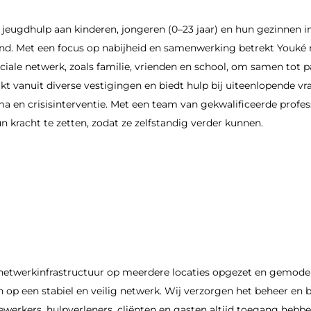
 jeugdhulp aan kinderen, jongeren (0–23 jaar) en hun gezinnen in
nd. Met een focus op nabijheid en samenwerking betrekt Youké n
iale netwerk, zoals familie, vrienden en school, om samen tot 
t vanuit diverse vestigingen en biedt hulp bij uiteenlopende v
 en crisisinterventie. Met een team van gekwalificeerde profes
n kracht te zetten, zodat ze zelfstandig verder kunnen.
netwerkinfrastructuur op meerdere locaties opgezet en gemoder
 op een stabiel en veilig netwerk. Wij verzorgen het beheer en 
werkers, hulpverleners, cliënten en gasten altijd toegang hebb