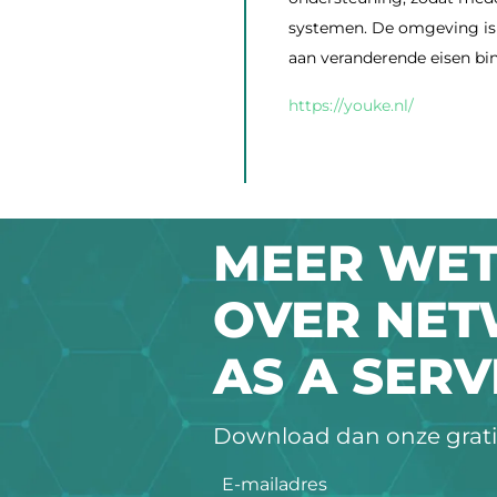
systemen. De omgeving is 
aan veranderende eisen bi
https://youke.nl/
MEER WE
OVER NE
AS A SERV
Download dan onze gratis
E-mailadres