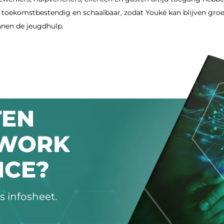
toekomstbestendig en schaalbaar, zodat Youké kan blijven groe
nnen de jeugdhulp.
TEN
TWORK
ICE?
 infosheet.