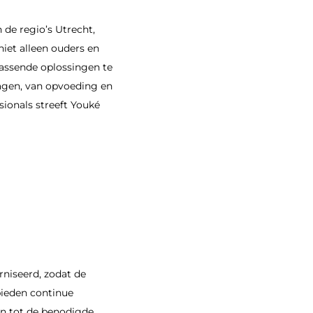
 de regio’s Utrecht,
iet alleen ouders en
passende oplossingen te
ragen, van opvoeding en
sionals streeft Youké
niseerd, zodat de
bieden continue
en tot de benodigde