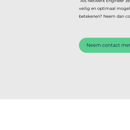
“Als Netwerk Engineer ze
veilig en optimaal mogel
betekenen? Neem dan cont
Neem contact met