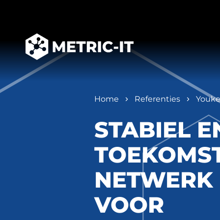
Home
Referenties
Youk
STABIEL E
TOEKOMST
NETWERK
VOOR