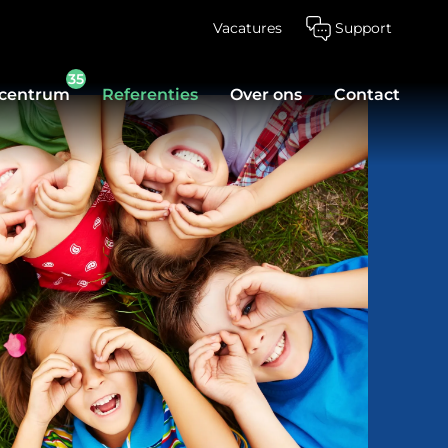
Vacatures
Support
35
scentrum
Referenties
Over ons
Contact