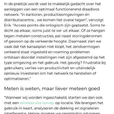
In de praktijk wordt veel te makkelijk gedacht over het
aanleggen van een optimaal functionerend draadloos
netwerk. “In kantoren, productieomgevingen én
distributiecentra… we komen het overal tegen”, vervolgt
Erik. “Access points die onlogisch zijn geplaatst. Soms te
dicht op elkaar, soms juist te ver uit elkaar. Of ze hangen
tegen metalen constructies, pal naast storingsbronnen
of gewoon op de verkeerde hoogte. Daarnaast zien we
vaak dat het kanaalplan niet klopt, het zendvermogen
verkeerd staat ingesteld en roaming-problemen
ontstaan doordat instellingen niet zijn afgestemd op het
type omgeving en het gebruik. Het gevolg? Frustratie bij
gebruikers, verlies van productiviteit en uiteindelijk
opnieuw investeren om het netwerk te herstellen of
optimaliseren.”
Meten is weten, maar liever meteen goed
“Wanneer wij worden ingeschakeld, starten we dan ook
met een
wireless site survey
op locatie. We brengen het
gebruik in kaart, analyseren de dekking en signaleren
interferentie. Helaas moeten we regelmatig adviseren