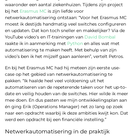
waaronder een aantal ziekenhuizen. Tijdens zijn project
bij het
Erasmus MC
is zijn liefde voor
netwerkautomatisering ontstaan: “Voor het Erasmus MC
moest ik destijds handmatig veel switches configureren
en updaten. Dat kon toch sneller en makkelijker? Via de
YouTube video’s en IT-trainingen van
David Bombal
raakte ik in aanmerking met
Python
en alles wat met
automatisering te maken heeft. Met behulp van zijn
video’s ben ik het mijzelf gaan aanleren”, vertelt Petros.
En bij het Erasmus MC had hij meteen zijn eerste use-
case op het gebied van netwerkautomatisering te
pakken. “Ik haalde heel veel voldoening uit het
automatiseren van de repeterende taken voor het up-to-
date en veilig houden van de switches. Hier wilde ik meer
mee doen. En dus pasten we mijn ontwikkelingsplan aan
én ging Erik (Operations Manager) net zo lang op zoek
naar een opdracht waarbij ik deze ambities kwijt kon. Dat
werd een opdracht bij een financiële instelling.”
Netwerkautomatisering in de praktijk