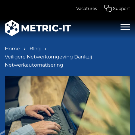
Vacatures
Support
Home
Blog
Veiligere Netwerkomgeving Dankzij
Netwerkautomatisering