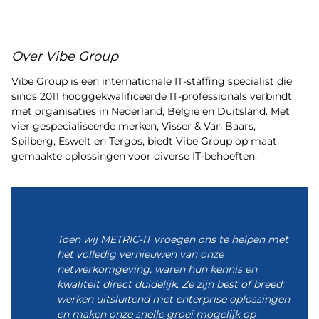
Over Vibe Group
Vibe Group is een internationale IT-staffing specialist die
sinds 2011 hooggekwalificeerde IT-professionals verbindt
met organisaties in Nederland, België en Duitsland. Met
vier gespecialiseerde merken, Visser & Van Baars,
Spilberg, Eswelt en Tergos, biedt Vibe Group op maat
gemaakte oplossingen voor diverse IT-behoeften.
Toen wij METRIC-IT vroegen ons te helpen met
het volledig vernieuwen van onze
netwerkomgeving, waren hun kennis en
kwaliteit direct duidelijk. Ze zijn best of breed:
werken uitsluitend met enterprise oplossingen
en maken onze snelle groei mogelijk op