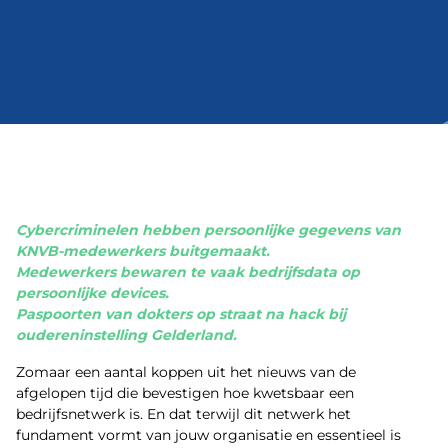
Cybercriminelen hebben persoonlijke gegevens van
KNVB-medewerkers buitgemaakt.
Medewerkers bewaren te vaak bedrijfsdata op
persoonlijke devices.
Paspoorten van dokters op straat na hack bij
oudereninstelling Gelderland.
Zomaar een aantal koppen uit het nieuws van de
afgelopen tijd die bevestigen hoe kwetsbaar een
bedrijfsnetwerk is. En dat terwijl dit netwerk het
fundament vormt van jouw organisatie en essentieel is