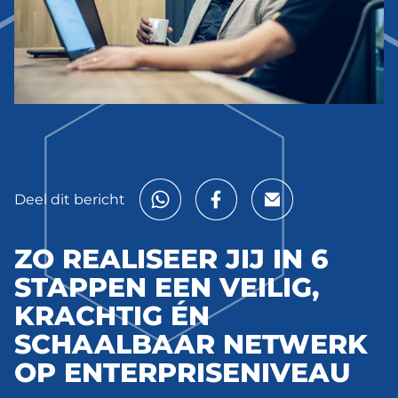
Deel dit bericht
ZO REALISEER JIJ IN 6
STAPPEN EEN VEILIG,
KRACHTIG ÉN
SCHAALBAAR NETWERK
OP ENTERPRISENIVEAU