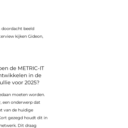
n doordacht beeld
terview kijken Gideon,
 toen de METRIC-IT
ntwikkelen in de
llie voor 2025?
gedaan moeten worden.
y, een onderwerp dat
cht van de huidige
Kort gezegd houdt dit in
 netwerk. Dit draag