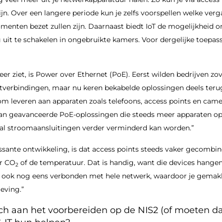
ijn. Over een langere periode kun je zelfs voorspellen welke ver
menten bezet zullen zijn. Daarnaast biedt IoT de mogelijkheid 
g uit te schakelen in ongebruikte kamers. Voor dergelijke toep
eer ziet, is Power over Ethernet (PoE). Eerst wilden bedrijven zo
tverbindingen, maar nu keren bekabelde oplossingen deels terug
om leveren aan apparaten zoals telefoons, access points en came
aan geavanceerde PoE-oplossingen die steeds meer apparaten o
al stroomaansluitingen verder verminderd kan worden.”
ssante ontwikkeling, is dat access points steeds vaker gecombi
or CO
of de temperatuur. Dat is handig, want die devices hange
2
r ook nog eens verbonden met hele netwerk, waardoor je gemakk
eving.”
zich aan het voorbereiden op de NIS2 (of moeten 