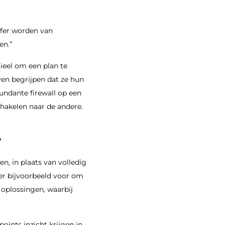
offer worden van
en.”
ieel om een plan te
ven begrijpen dat ze hun
undante firewall op een
schakelen naar de andere.
?
en, in plaats van volledig
er bijvoorbeeld voor om
 oplossingen, waarbij
oints inzicht krijgen in