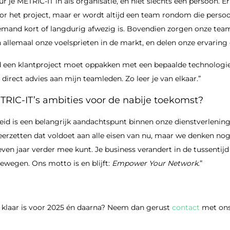
uur je METRIC-IT in als organisatie, en niet slechts één persoon. Er
or het project, maar er wordt altijd een team rondom die perso
emand kort of langdurig afwezig is. Bovendien zorgen onze tea
llemaal onze voelsprieten in de markt, en delen onze ervaring 
ld een klantproject moet oppakken met een bepaalde technologie
k direct advies aan mijn teamleden. Zo leer je van elkaar.”
ETRIC-IT’s ambities voor de nabije toekomst?
eid is een belangrijk aandachtspunt binnen onze dienstverlenin
erzetten dat voldoet aan alle eisen van nu, maar we denken nog
zeven jaar verder mee kunt. Je business verandert in de tussenti
wegen. Ons motto is en blijft:
Empower Your Network
.”
t klaar is voor 2025 én daarna? Neem dan gerust
contact
met ons