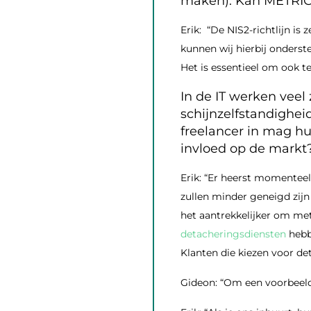
maken). Kan METRIC
Erik: “De NIS2-richtlijn i
kunnen wij hierbij onderst
Het is essentieel om ook t
In de IT werken veel 
schijnzelfstandighei
freelancer in mag hu
invloed op de markt
Erik: “Er heerst momenteel
zullen minder geneigd zij
het aantrekkelijker om met
detacheringsdiensten
hebbe
Klanten die kiezen voor de
Gideon: “Om een voorbeeld