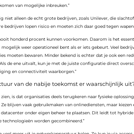
orkomen van mogelijke inbreuken.”
g niet alleen de echt grote bedrijven, zoals Unilever, die slacht
re bedrijven lopen risico en moeten zich daar goed tegen wapen
n nooit honderd procent kunnen voorkomen. Daarom is het essent
mogelijk weer operationeel bent als er iets gebeurt. Veel bedrij
ties moeten bewaren. Minder bekend is echter dat je ook een red
Als de ene uitvalt, kun je met de juiste configuratie direct over
iging en connectiviteit waarborgen.”
ctuur van de nabije toekomst er waarschijnlijk uit
 zien, is dat organisaties deels terugkeren naar fysieke oplossing
 Ze blijven vaak gebruikmaken van onlinediensten, maar kiezen 
 datacenter onder eigen beheer te plaatsen. Dit leidt tot hybride
de technologieën worden gecombineerd.”
 veel meer uit je netwerkapparatuur halen. Zo kun je via access p