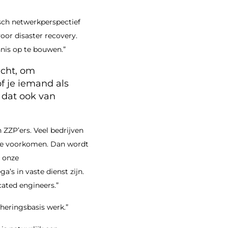
isch netwerkperspectief
oor disaster recovery.
nnis op te bouwen.”
acht, om
of je iemand als
 dat ook van
ZZP’ers. Veel bedrijven
 te voorkomen. Dan wordt
t onze
’s in vaste dienst zijn.
cated engineers.”
heringsbasis werk.”