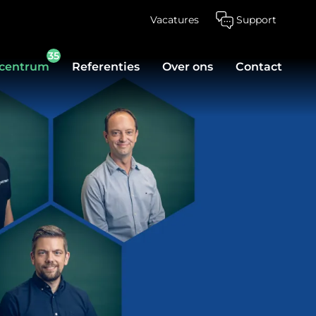
Vacatures
Support
35
scentrum
Referenties
Over ons
Contact
 Van Networking