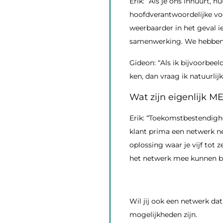
Erik: “Als je ons inhuurt, h
hoofdverantwoordelijke vo
weerbaarder in het geval i
samenwerking. We hebben a
Gideon: “Als ik bijvoorbee
ken, dan vraag ik natuurlij
Wat zijn eigenlijk M
Erik: “Toekomstbestendigh
klant prima een netwerk ne
oplossing waar je vijf tot 
het netwerk mee kunnen be
Wil jij ook een netwerk da
mogelijkheden zijn.