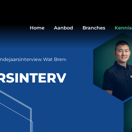
Home
Aanbod
Branches
Kenni
indejaarsinterview Wat Brengt 2025 Ons Op Het Gebied
RSINTERVIEW: