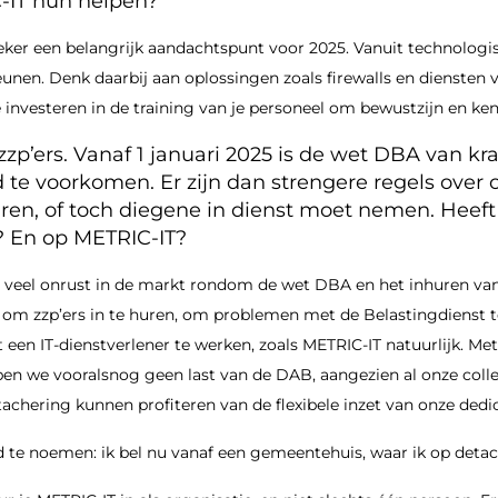
-IT hun helpen?
s zeker een belangrijk aandachtspunt voor 2025. Vanuit technolog
eunen. Denk daarbij aan oplossingen zoals firewalls en diensten v
e investeren in de training van je personeel om bewustzijn en ke
zzp’ers. Vanaf 1 januari 2025 is de wet DBA van kr
d te voorkomen. Er zijn dan strengere regels over 
ren, of toch diegene in dienst moet nemen. Heeft
? En op METRIC-IT?
 veel onrust in de markt rondom de wet DBA en het inhuren van 
n om zzp’ers in te huren, om problemen met de Belastingdienst
 een IT-dienstverlener te werken, zoals METRIC-IT natuurlijk. Me
n we vooralsnog geen last van de DAB, aangezien al onze collega
tachering kunnen profiteren van de flexibele inzet van onze dedi
 te noemen: ik bel nu vanaf een gemeentehuis, waar ik op detac